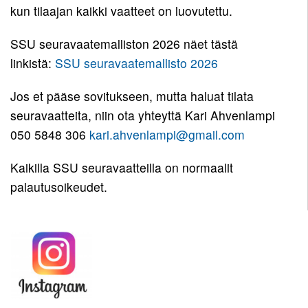
kun tilaajan kaikki vaatteet on luovutettu.
Pojat
12
Toiminnan
11
tarkoitus
SSU seuravaatemalliston 2026 näet tästä
Tytöt
Pojat
11
linkistä:
SSU seuravaatemallisto 2026
Kirjaudu
10
Tytöt
Jos et pääse sovitukseen, mutta haluat tilata
Pojat
10
seuravaatteita, niin ota yhteyttä Kari Ahvenlampi
9
050 5848 306
kari.ahvenlampi@gmail.com
Tytöt
9
Kaikilla SSU seuravaatteilla on normaalit
palautusoikeudet.