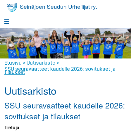
Seinäjoen Seudun Urheilijat ry.
Etusivu
Takaisin
Seura
Seura
Takaisin
Etusivu
>
Uutisarkisto
>
Yleisurheilukoulu
SSU seuravaatteet kaudelle 2026: sovitukset ja
Seurafaktat
tilaukset
Yleisurheilukoulu
Takaisin
Nuorisovalmennus
Hallitus
Harrastajan
Uutisarkisto
Nuorisovalmennus
Takaisin
Huippu-urheilu
polku
Jäsenyys
Harrastajan
Huippu-
SSU seuravaatteet kaudelle 2026:
Takaisin
Yleisurheilukoulu
Kilpailutoiminta
Tiimit
polku
urheilu
Pikkumehiläiset
sovitukset ja tilaukset
Kilpailutoiminta
Takaisin
Seuravaatteet
SSU
Seuraennätykset
Valmennusryhmät
Yleisurheilukoulu
Juniorit
Tietoja
Joukkuevalinnat