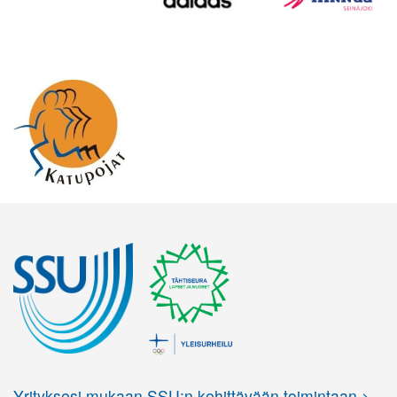
Yrityksesi mukaan SSU:n kehittävään toimintaan >