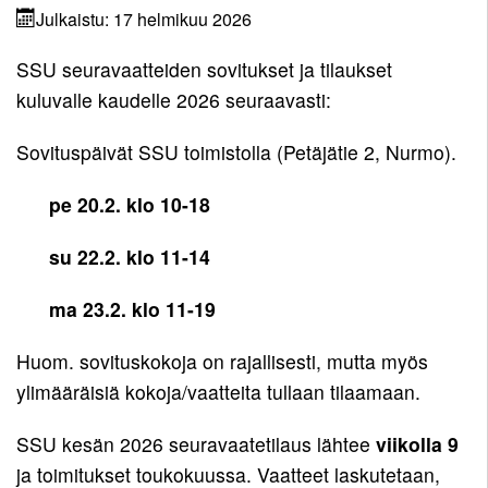
Seuraennätykset
Korvaamissäännöt
7-
Paraurheilu
Uutisarkisto
Julkaistu: 17 helmikuu 2026
Pelisäännöt
10-
Kilpailulisenssi
Takaisin
Miehet
Eettinen
Urheiluakatemia
vuotiaat
Takaisin
SSU seuravaatteiden sovitukset ja tilaukset
Yhteystiedot
rahasto
Valmentajat
Ohjeita
Takaisin
Miehet
Naiset
kuluvalle kaudelle 2026 seuraavasti:
ja
Pelisäännöt
Yhteystiedot
kilpailijoille
Kunniakierros
ohjaajat
Takaisin
Yleinen
Naiset
Pojat
Ohjaajat
Sovituspäivät SSU toimistolla (Petäjätie 2, Nurmo).
Ota
Stipendijärjestelmä
Kuvagalleria
Takaisin
Miehet
Yleinen
Pojat
Tytöt
yhteyttä
pe 20.2. klo 10-18
22
Elisa
Naiset
Pojat
Tytöt
Monitoimihalli
Miehet
22
15
su 22.2. klo 11-14
Tytöt
19
Lomakkeet
Naiset
Pojat
15
ma 23.2. klo 11-19
Miehet
19
14
Kumppanuus
Tytöt
17
tekee
Huom. sovituskokoja on rajallisesti, mutta myös
Naiset
Pojat
14
hyvää
ylimääräisiä kokoja/vaatteita tullaan tilaamaan.
17
13
Tytöt
Yhteistyö
Pojat
13
SSU kesän 2026 seuravaatetilaus lähtee
viikolla 9
UrheiluMehiläisen
12
ja toimitukset toukokuussa. Vaatteet laskutetaan,
kanssa
Tytöt