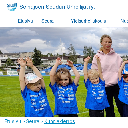
Seinäjoen Seudun Urheilijat ry.
Etusivu
Seura
Yleisurheilukoulu
Nuo
Seurafaktat
Harrastajan polku
Har
Hallitus
Yleisurheilukoulu Pikkumehi
SSU
Jäsenyys
Yleisurheilukoulu 7-10-vuoti
Pel
Tiimit
Pelisäännöt
Val
Seuravaatteet
Ohjaajat
Korvaamissäännöt
Eettinen rahasto
Etusivu
>
Seura
>
Kunniakierros
Kunniakierros