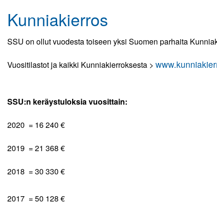
Kunniakierros
Kuvagalleria
Elisa Monitoimihalli
SSU on ollut vuodesta toiseen yksi Suomen parhaita Kunniak
Lomakkeet
www.kunniakierr
Vuositilastot ja kaikki Kunniakierroksesta >
Kumppanuus tekee hyvää
Yhteistyö UrheiluMehiläisen kanssa
SSU:n keräystuloksia vuosittain:
Toiminnan tarkoitus
2020 = 16 240 €
Kirjaudu
2019 = 21 368 €
2018 = 30 330 €
2017 = 50 128 €