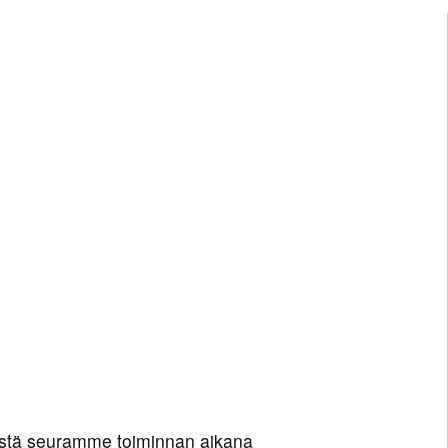
töstä seuramme toiminnan aikana