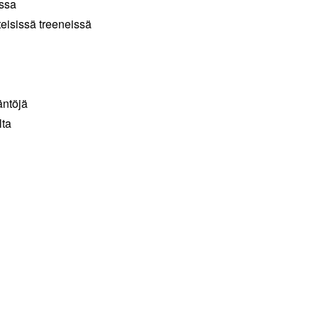
essa
teisissä treeneissä
äntöjä
lta