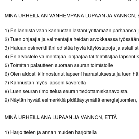
MINÄ URHEILIJAN VANHEMPANA LUPAAN JA VANNON, 
1) En lannista vaan kannustan lastani yrittämään parhaansa
2) Tuen ohjaajia ja valmentajia heidän arvokkaassa työssään
3) Haluan esimerkilläni edistää hyviä käytöstapoja ja asiallis
4) En arvostele valmentajaa, ohjaajaa tai toimitsijaa lapseni 
5) Toimitan palautteen suoraan seuran toimistolle
6) Olen aidosti kiinnostunut lapseni harrastuksesta ja tuen hä
7) Kannustan myös lapseni kavereita
8) Luen seuran ilmoittelua seuran tiedottamiskanavoista.
9) Näytän hyvää esimerkkiä pidättäytymällä energiajuomien,
MINÄ URHEILIJANA LUPAAN JA VANNON, ETTÄ
1) Harjoittelen ja annan muiden harjoitella