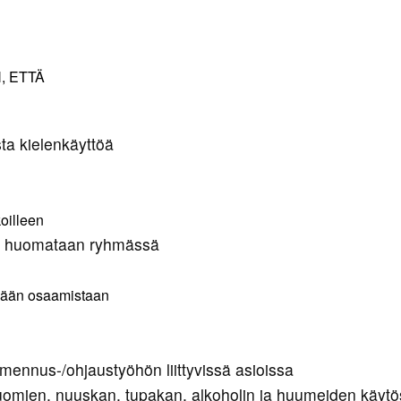
Pojat 9
Tytöt 10
Tytöt 9
, ETTÄ
ista kielenkäyttöä
koilleen
sia huomataan ryhmässä
ämään osaamistaan
mennus-/ohjaustyöhön liittyvissä asioissa
juomien, nuuskan, tupakan, alkoholin ja huumeiden käy