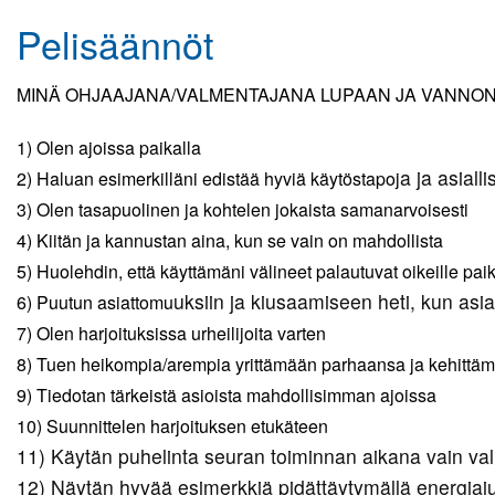
Pelisäännöt
Kuvagalleria
Elisa Monitoimihalli
MINÄ OHJAAJANA/VALMENTAJANA LUPAAN JA VANNON
Lomakkeet
1) Olen ajoissa paikalla
a ja asiall
2) Haluan esimerkilläni edistää hyviä käytöstapoj
Kumppanuus tekee hyvää
3) Olen tasapuolinen ja kohtelen jokaista samanarvoisesti
Yhteistyö UrheiluMehiläisen kanssa
4) Kiitän ja kannustan aina, kun se vain on mahdollista
5) Huolehdin, että käyttämäni välineet palautuvat oikeille pai
Toiminnan tarkoitus
uksiin ja kiusaamiseen heti, kun a
6) Puutun asiattomu
Kirjaudu
7) Olen harjoituksissa urheilijoita varten
8) Tuen heikompia/arempia yrittämään parhaansa ja kehitt
9) Tiedotan tärkeistä asioista mahdollisimman ajoissa
10) Suunnittelen harjoituksen etukäteen
11) Käytän puhelinta seuran toiminnan aikana vain val
12) Näytän hyvää esimerkkiä pidättäytymällä energia