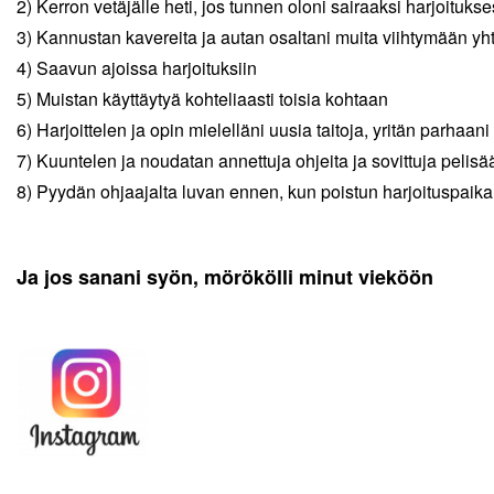
2) Kerron vetäjälle heti, jos tunnen oloni sairaaksi harjoituks
3) Kannustan kavereita ja autan osaltani muita viihtymään yh
4) Saavun ajoissa harjoituksiin
5) Muistan käyttäytyä kohteliaasti toisia kohtaan
6) Harjoittelen ja opin mielelläni uusia taitoja, yritän parhaani
7) Kuuntelen ja noudatan annettuja ohjeita ja sovittuja pelisä
8) Pyydän ohjaajalta luvan ennen, kun poistun harjoituspaika
Ja jos sanani syön, mörökölli minut vieköön