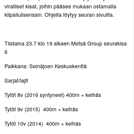
viralliset kisat, joihin pääsee mukaan ostamalla
Pojat
12
Toiminnan
11
kilpailulisenssin. Ohjeita löytyy seuran sivuilta.
tarkoitus
Tytöt
Pojat
11
Kirjaudu
10
Tytöt
Tiistaina 23.7 klo 19 alkaen Metsä Group seurakisa
Pojat
10
6
9
Tytöt
Paikkana: Seinäjoen Keskuskenttä
9
Sarjat/lajit
Tytöt 8v (2016 syntyneet) 400m + keihäs
Tytöt 9v (2015) 400m + keihäs
Tytöt 10v (2014) 400m + keihäs