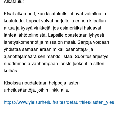
Aikataulu:
Kisat alkaa heti, kun kisatoimitsijat ovat valmiina ja
koulutettu. Lapset voivat harjoitella ennen kilpailun
alkua ja kysyä vinkkejä, jos esimerkiksi haluavat
lähteä lähtötelineistä. Lapsille opastetaan lyhyesti
lähetyskomennot ja missä on maali. Sarjoja voidaan
yhdistää samaan erään mikäli osanottaja- ja
ajanottajamäärä sen mahdollistaa. Suoritusjärjestys
nuorimmasta vanhempaan. ensin juoksut ja sitten
keihäs.
Kisoissa noudatetaan helppoja lasten
urheilusääntöjä, joihin linkki alla.
https://www.yleisurheilu.fi/sites/default/files/lasten_y