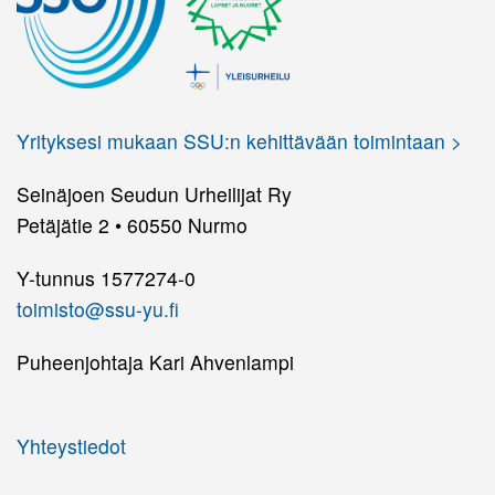
Yrityksesi mukaan SSU:n kehittävään toimintaan >
Seinäjoen Seudun Urheilijat Ry
Petäjätie 2 • 60550 Nurmo
Y-tunnus 1577274-0
toimisto@ssu-yu.fi
Puheenjohtaja Kari Ahvenlampi
Yhteystiedot