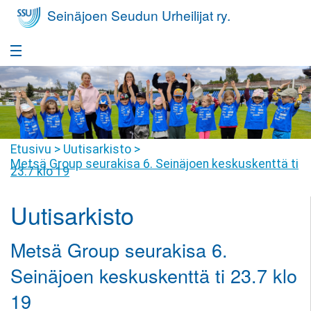
Seinäjoen Seudun Urheilijat ry.
Etusivu
Takaisin
Seura
Seura
Takaisin
Etusivu
>
Uutisarkisto
>
Yleisurheilukoulu
Metsä Group seurakisa 6. Seinäjoen keskuskenttä ti
Seurafaktat
23.7 klo 19
Yleisurheilukoulu
Takaisin
Nuorisovalmennus
Hallitus
Harrastajan
Uutisarkisto
Nuorisovalmennus
Takaisin
Huippu-urheilu
polku
Jäsenyys
Harrastajan
Huippu-
Metsä Group seurakisa 6.
Takaisin
Yleisurheilukoulu
Kilpailutoiminta
Tiimit
polku
urheilu
Pikkumehiläiset
Seinäjoen keskuskenttä ti 23.7 klo
Kilpailutoiminta
Takaisin
Seuravaatteet
SSU
Seuraennätykset
Valmennusryhmät
19
Yleisurheilukoulu
Juniorit
Joukkuevalinnat