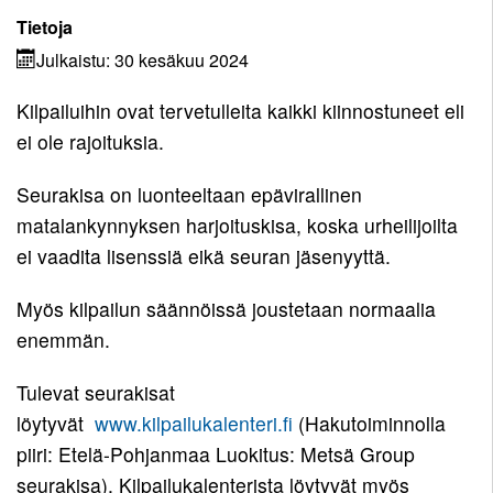
Seuraennätykset
Korvaamissäännöt
7-
Paraurheilu
Uutisarkisto
Tietoja
Pelisäännöt
10-
Kilpailulisenssi
Takaisin
Miehet
Eettinen
Urheiluakatemia
vuotiaat
Julkaistu: 30 kesäkuu 2024
Takaisin
Yhteystiedot
rahasto
Valmentajat
Ohjeita
Takaisin
Miehet
Naiset
ja
Pelisäännöt
Kilpailuihin ovat tervetulleita kaikki kiinnostuneet eli
Yhteystiedot
kilpailijoille
Kunniakierros
ohjaajat
Takaisin
Yleinen
Naiset
Pojat
ei ole rajoituksia.
Ohjaajat
Ota
Stipendijärjestelmä
Kuvagalleria
Takaisin
Miehet
Yleinen
Pojat
Tytöt
yhteyttä
Seurakisa on luonteeltaan epävirallinen
22
Elisa
matalankynnyksen harjoituskisa, koska urheilijoilta
Naiset
Pojat
Tytöt
Monitoimihalli
Miehet
22
15
ei vaadita lisenssiä eikä seuran jäsenyyttä.
Tytöt
19
Lomakkeet
Naiset
Pojat
15
Myös kilpailun säännöissä joustetaan normaalia
Miehet
19
14
Kumppanuus
enemmän.
Tytöt
17
tekee
Naiset
Pojat
14
hyvää
Tulevat seurakisat
17
13
Tytöt
löytyvät
www.kilpailukalenteri.fi
(Hakutoiminnolla
Yhteistyö
Pojat
13
piiri: Etelä-Pohjanmaa Luokitus: Metsä Group
UrheiluMehiläisen
12
seurakisa). Kilpailukalenterista löytyvät myös
kanssa
Tytöt