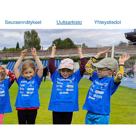
Seuraennätykset
Uutisarkisto
Yhteystiedot
Miehet
Ota yhteyttä
Naiset
Pojat
Tytöt