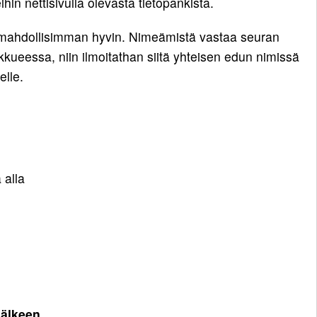
hin nettisivulla olevasta tietopankista.
mahdollisimman hyvin. Nimeämistä vastaa seuran
kkueessa, niin ilmoitathan siitä yhteisen edun nimissä
elle.
 alla
jälkeen