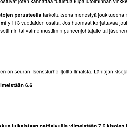
ostuvat joten kannattaa tutustua kilpailutoiminnan vinkkei
stojen perusteella
tarkoituksena menestyä joukkueena 
imi
yli 13 vuotiaiden osalta. Jos huomaat korjattavaa jou
risotiimin tai valmennustiimin puheenjohtajalle tai jäsenen
n on seuran lisenssiurheilijoilta ilmaista. Lähiajan kisoja
iimeistään 6.6
ue julkaistaan nettisivuilla viimeistään 7.6 kisojen 