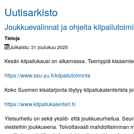
Uutisarkisto
Kuvagalleria
Elisa Monitoimihalli
Joukkuevalinnat ja ohjeita kilpailutoim
Lomakkeet
Tietoja
Julkaistu: 31 joulukuu 2025
Kumppanuus tekee hyvää
Kesän kilpailukausi on alkamassa. Tsemppiä kisaamiseen 
Yhteistyö UrheiluMehiläisen kanssa
https://www.ssu-yu.fi/kilpailutoiminta
Toiminnan tarkoitus
Koko Suomen kisatarjonta löytyy kilpailukalenterista joh
Kirjaudu
https://www.kilpailukalenteri.fi/
Yleisurheilu on sekä yksilö- että joukkueurheilua. Seu
viesteihin joukkueena. Toivottavasti mahdollisimman