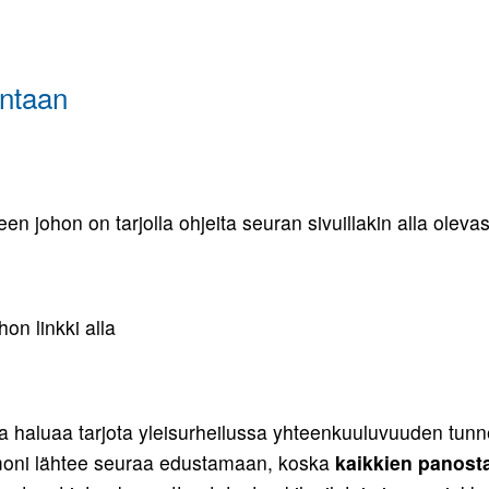
Pojat 9
Tytöt 10
Tytöt 9
intaan
johon on tarjolla ohjeita seuran sivuillakin alla olevast
on linkki alla
ra haluaa tarjota yleisurheilussa yhteenkuuluvuuden tunne
 moni lähtee seuraa edustamaan, koska
kaikkien panosta