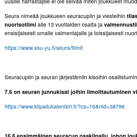
uusille harrastajille ei ole selvää miten joukkueet muod
Seura nimeää joukkueen seuracupiin ja viesteihin
tila
nuorisotiimi
alle 13 vuotiaiden osalta ja
valmennusti
ensisijaisesti omalle valmentajalle ja toissijaisesti nuo
https://www.ssu-yu.fi/seura/tiimit
Seuracupiin ja seuran järjestämiin kisoihin osallistumine
7.6 on seuran junnukisat joihin ilmoittautuminen v
https://www.kilpailukalenteri.fi/?cs=16&nid=38796
16.6 ensimmäinen seuracup osakilpailu, johon joukk